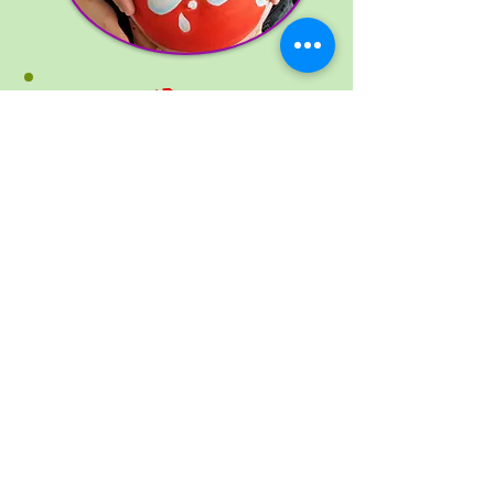
CLIC ICI
Et si vous offriez un
belly painting
pour un
anniversaire !